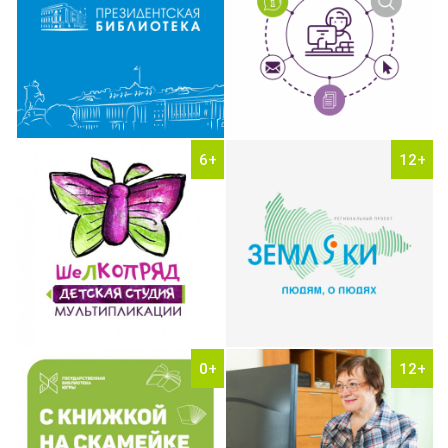
6+
12+
0+
12+